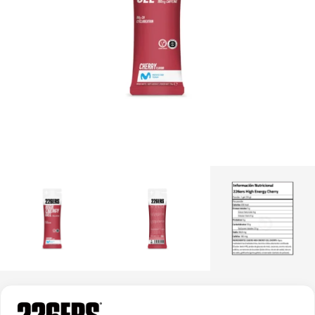
$
40.000
+
AGREGAR