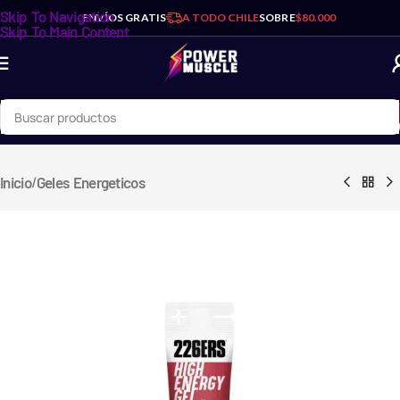
Skip To Navigation
ENVÍOS GRATIS
A TODO CHILE
SOBRE
$80.000
Skip To Main Content
/
Inicio
Geles Energeticos
Maniac 30 Servicios -
Watermelon