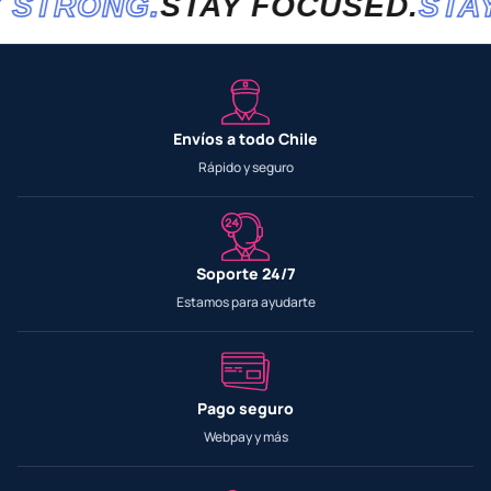
STRONG.
STAY FOCUSED.
STAY
Envíos a todo Chile
Rápido y seguro
Soporte 24/7
Estamos para ayudarte
Pago seguro
Webpay y más