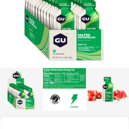
$
4.600
+
AGREGAR