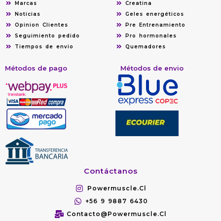
Marcas
Creatina
Noticias
Geles energéticos
Opinion Clientes
Pre Entrenamiento
Seguimiento pedido
Pro hormonales
Tiempos de envio
Quemadores
Métodos de pago
Métodos de envio
Contáctanos
Powermuscle.cl
+56 9 9887 6430
Contacto@powermuscle.cl