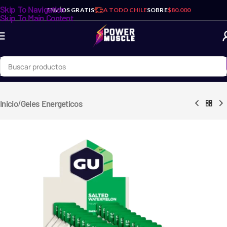
Skip To Navigation
ENVÍOS GRATIS
A TODO CHILE
SOBRE
$80.000
Skip To Main Content
/
Inicio
Geles Energeticos
NeverSecond - C30
Energy Gel