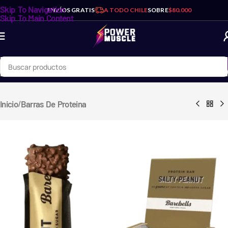
Skip To Navigation
ENVÍOS GRATIS
A TODO CHILE
SOBRE
$80.000
Skip To Main Content
/
Inicio
Barras De Proteina
NeverSecond - C30+
Caffeine Energy Gel - Cola